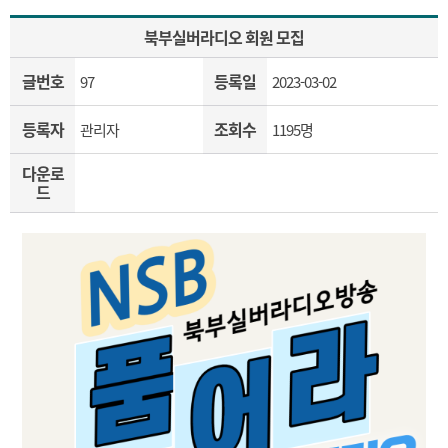
북부실버라디오 회원 모집
글번호
등록일
97
2023-03-02
등록자
조회수
관리자
1195명
다운로
드