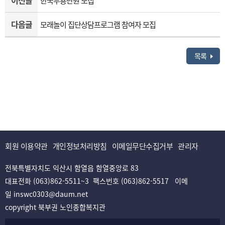
이전글
한국무용단원 모집
다음글
모래놀이 집단상담프로그램 참여자 모집
목록
회원 이용약관
개인정보처리방침
이메일무단수집거부
관리자
전북특별자치도 익산시 함열읍 함열중앙로 83
대표전화 (063)862-5511~3 팩스번호 (063)862-5517 이메
일 inswc0303@daum.net
copyright 북부권 노인종합복지관