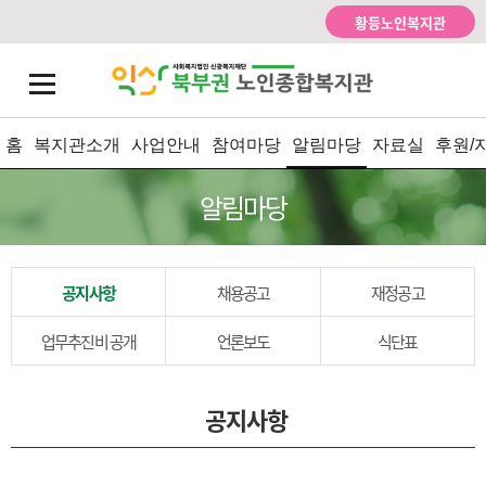
황등노인복지관
홈
복지관소개
사업안내
참여마당
알림마당
자료실
후원/
알림마당
공지사항
채용공고
재정공고
업무추진비 공개
언론보도
식단표
공지사항