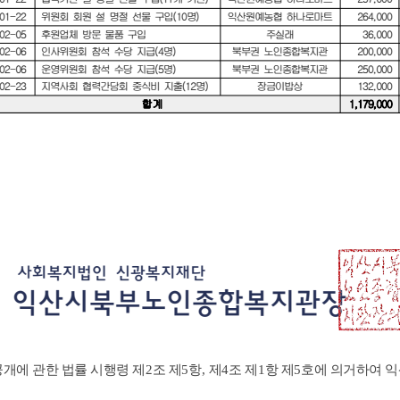
개에 관한 법률 시행령 제
2
조 제
5
항
,
제
4
조 제
1
항 제
5
호에 의거하여 