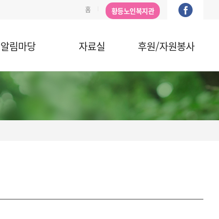
홈
황등노인복지관
알림마당
자료실
후원/자원봉사