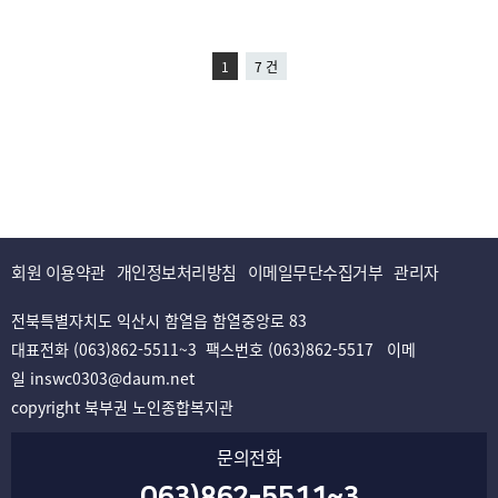
1
7 건
회원 이용약관
개인정보처리방침
이메일무단수집거부
관리자
전북특별자치도 익산시 함열읍 함열중앙로 83
대표전화 (063)862-5511~3 팩스번호 (063)862-5517 이메
일 inswc0303@daum.net
copyright 북부권 노인종합복지관
문의전화
063)862-5511~3