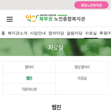
황등노인복지관
홈
복지관소개
사업안내
참여마당
알림마당
자료실
후원/
자료실
갤러리
영상갤러리
웹진
자료실
직원게시판
웹진